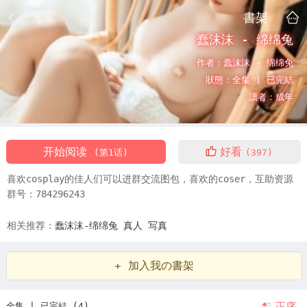
書架
蠢沫沫 - 绵绵兔
作者：
蠢沫沫 - 绵绵兔
狀態：
全集 |
已完結
讀者：
成年
开始阅读
好看
(第1话)
(397)
喜欢cosplay的佳人们可以进群交流图包，喜欢的coser，互助资源
群号：784296243
相关推荐：
蠢沫沫-绵绵兔
真人
写真
+ 加入我の書架
正序
全集 | 已完結 (4)